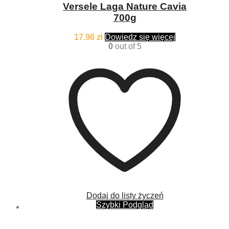
Versele Laga Nature Cavia
700g
17.96
zł
Dowiedz się więcej
0
out of 5
Dodaj do listy życzeń
Szybki Podgląd