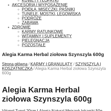
KUWETY I ŁOPATKI
AKCESORIA I WYPOSAŻENIE
POIDŁA, MISECZKI, PAŚNIKI
TUNELE, MOSTKI, LEGOWISKA
PODRÓŻE
ZABAWA
ZDROWIE
KARMY RATUNKOWE
WITAMINY I SUPLEMENTY
PIELĘGNACJA
POZOSTAŁE
Alegia Karma Herbal ziołowa Szynszyla 600g
Strona główna
/
KARMY I GRANULATY
/
SZYNSZYLA I
KOSZATNICZKA
/
Alegia Karma Herbal ziołowa Szynszyla
600g
Alegia Karma Herbal
ziołowa Szynszyla 600g
Vitapol Tunel 20cm L
Alegia Natural Mniszek lekarski 50g