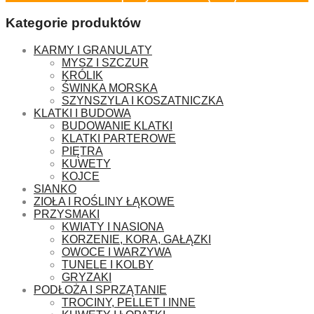
Kategorie produktów
KARMY I GRANULATY
MYSZ I SZCZUR
KRÓLIK
ŚWINKA MORSKA
SZYNSZYLA I KOSZATNICZKA
KLATKI I BUDOWA
BUDOWANIE KLATKI
KLATKI PARTEROWE
PIĘTRA
KUWETY
KOJCE
SIANKO
ZIOŁA I ROŚLINY ŁĄKOWE
PRZYSMAKI
KWIATY I NASIONA
KORZENIE, KORA, GAŁĄZKI
OWOCE I WARZYWA
TUNELE I KOLBY
GRYZAKI
PODŁOŻA I SPRZĄTANIE
TROCINY, PELLET I INNE