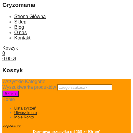
Gryzomania
Strona Główna
Sklep
Blog
O nas
Kontakt
Koszyk
0
0.00
zł
Koszyk
Wszystkie Kategorie
Wyszukiwarka produktów
Szukaj
Konto
Lista życzeń
Utwórz konto
Moje Konto
Logowanie