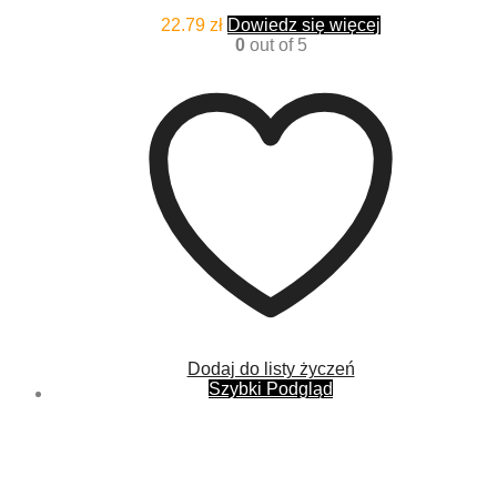
22.79
zł
Dowiedz się więcej
0
out of 5
Dodaj do listy życzeń
Szybki Podgląd