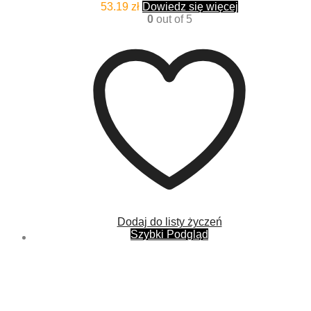
53.19
zł
Dowiedz się więcej
0
out of 5
Dodaj do listy życzeń
Szybki Podgląd