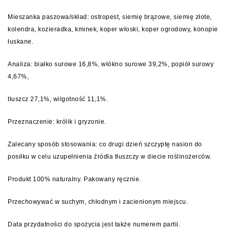
Mieszanka paszowa/skład: ostropest, siemię brązowe, siemię złote,
kolendra, kozieradka, kminek, koper włoski, koper ogrodowy, konopie
łuskane.
Analiza: białko surowe 16,8%, włókno surowe 39,2%, popiół surowy
4,67%,
tłuszcz 27,1%, wilgotność 11,1%.
Przeznaczenie: królik i gryzonie.
Zalecany sposób stosowania: co drugi dzień szczyptę nasion do
posiłku w celu uzupełnienia źródła tłuszczy w diecie roślinożerców.
Produkt 100% naturalny. Pakowany ręcznie.
Przechowywać w suchym, chłodnym i zacienionym miejscu.
Data przydatności do spożycia jest także numerem partii.