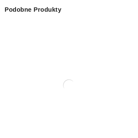
Podobne Produkty
PIĘCIORNIK GĘSI Tivo 100g Zioła Dla
Gryzonia
9.49
zł
SZYBKI PODGLĄD