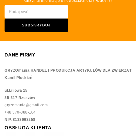
Otrzymuj informacje o nowościach oraz RABATY!
DANE FIRMY
GRYZOmania HANDEL I PRODUKCJA ARTYKUŁÓW DLA ZWIERZĄT
Kamil Płodzień
ul.Liliowa 15
35-317 Rzeszów
gryzomania@gmail.com
+48 570-888-104
NIP. 8133663258
OBSŁUGA KLIENTA