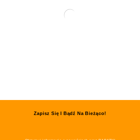
ZIOŁA PODSTAWOWE MYSZOSKOCZEK
100g HERBAL PETS
6.36
zł
SZYBKI PODGLĄD
Zapisz Się I Bądź Na Bieżąco!