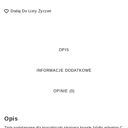
Dodaj Do Listy Życzeń
OPIS
INFORMACJE DODATKOWE
OPINIE (0)
Opis
Zioła podstawowe dla koszatniczki stanowią bogate źródło witaminy C,