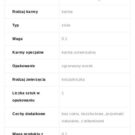
Rodzaj karmy
karma
Typ
zioła
Waga
0.1
Karmy specjalne
karma uniwersalna
Opakowanie
zgrzewany worek
Rodzaj zwierzęcia
koszatniczka
Liczba sztuk w
1
opakowaniu
Cechy dodatkowe
bez cukru, bezzbożowe, przysmaki
naturalne, z witaminami
Waga produktu z
0.1