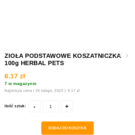
ZIOŁA PODSTAWOWE KOSZATNICZKA
100g HERBAL PETS
ZIOŁA PODSTAWOWE MYSZOSKOCZEK 100g HERBAL
PETS
6.17
zł
7 w magazynie
Najniższa cena (
24 lutego, 2025
):
6.17
zł
ilość sztuk:
DODAJ DO KOSZYKA