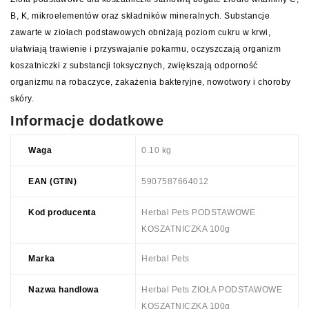
B, K, mikroelementów oraz składników mineralnych. Substancje
zawarte w ziołach podstawowych obniżają poziom cukru w krwi,
ułatwiają trawienie i przyswajanie pokarmu, oczyszczają organizm
koszatniczki z substancji toksycznych, zwiększają odporność
organizmu na robaczyce, zakażenia bakteryjne, nowotwory i choroby
skóry.
Informacje dodatkowe
Waga
0.10 kg
EAN (GTIN)
5907587664012
Kod producenta
Herbal Pets PODSTAWOWE
KOSZATNICZKA 100g
Marka
Herbal Pets
Nazwa handlowa
Herbal Pets ZIOŁA PODSTAWOWE
KOSZATNICZKA 100g