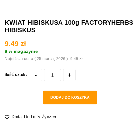
KWIAT HIBISKUSA 100g FACTORYHERBS
HIBISKUS
ZIOŁA PODSTAWOWE MYSZOSKOCZEK 100g HERBAL
KWIAT CZARNEJ MALWY 30g FACTORYHERBS CZARNA
PETS
MALWA
9.49
zł
6 w magazynie
Najniższa cena (
25 marca, 2026
):
9.49
zł
ilość sztuk:
DODAJ DO KOSZYKA
Dodaj Do Listy Życzeń