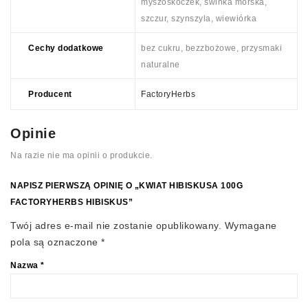
myszoskoczek, świnka morska,
szczur, szynszyla, wiewiórka
Cechy dodatkowe
bez cukru, bezzbożowe, przysmaki
naturalne
Producent
FactoryHerbs
Opinie
Na razie nie ma opinii o produkcie.
NAPISZ PIERWSZĄ OPINIĘ O „KWIAT HIBISKUSA 100G
FACTORYHERBS HIBISKUS”
Twój adres e-mail nie zostanie opublikowany.
Wymagane
pola są oznaczone
*
Nazwa
*