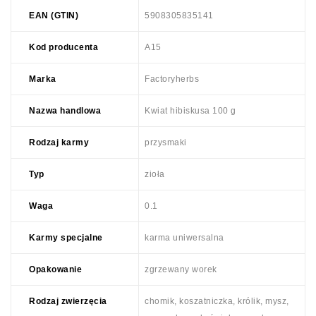
EAN (GTIN)
5908305835141
Kod producenta
A15
Marka
Factoryherbs
Nazwa handlowa
Kwiat hibiskusa 100 g
Rodzaj karmy
przysmaki
Typ
zioła
Waga
0.1
Karmy specjalne
karma uniwersalna
Opakowanie
zgrzewany worek
Rodzaj zwierzęcia
chomik, koszatniczka, królik, mysz,