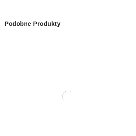
Podobne Produkty
Wyprzedane
LUNCH BOX DLA KRÓLIKA 80g
FactoryHerbs Królik
13.29
zł