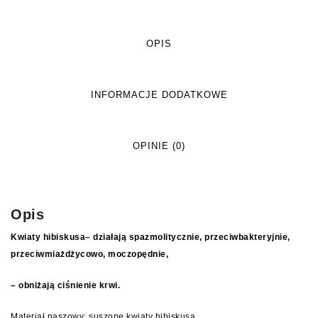
OPIS
INFORMACJE DODATKOWE
OPINIE (0)
Opis
Kwiaty hibiskusa
– działają spazmolitycznie, przeciwbakteryjnie,
przeciwmiażdżycowo, moczopędnie,
– obniżają ciśnienie krwi.
Materiał paszowy: suszone kwiaty hibiskusa