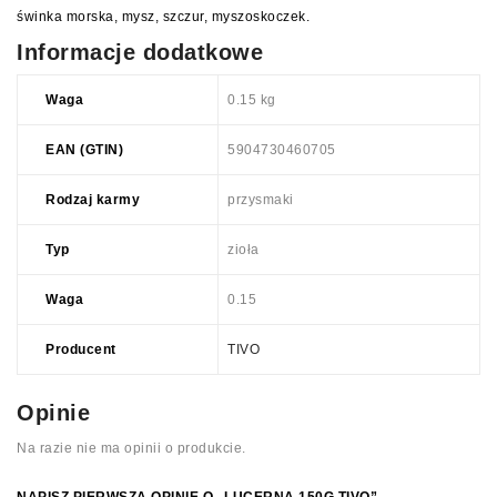
świnka morska, mysz, szczur, myszoskoczek.
Informacje dodatkowe
Waga
0.15 kg
EAN (GTIN)
5904730460705
Rodzaj karmy
przysmaki
Typ
zioła
Waga
0.15
Producent
TIVO
Opinie
Na razie nie ma opinii o produkcie.