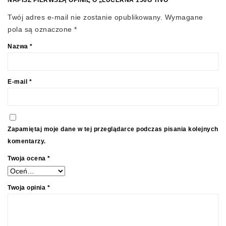
NAPISZ PIERWSZĄ OPINIĘ O „LUCERNA 150G TIVO”
Twój adres e-mail nie zostanie opublikowany.
Wymagane
pola są oznaczone
*
Nazwa
*
E-mail
*
Zapamiętaj moje dane w tej przeglądarce podczas pisania kolejnych
komentarzy.
Twoja ocena
*
Twoja opinia
*