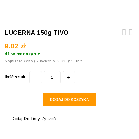
LUCERNA 150g TIVO
Topinambur 150g.Zioła dla gryzonia.
9.02
zł
Świnka,królik
41 w magazynie
Najniższa cena (
2 kwietnia, 2026
):
9.02
zł
ilość sztuk:
DODAJ DO KOSZYKA
Dodaj Do Listy Życzeń