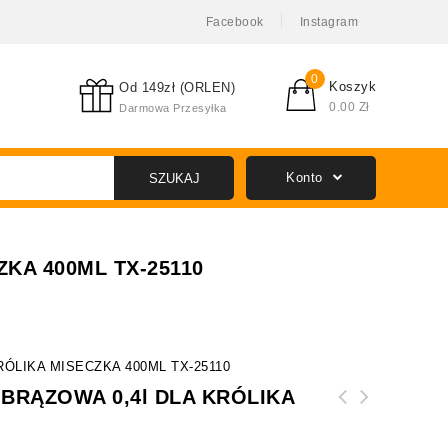
Facebook
Instagram
0
Koszyk
Od 149zł (ORLEN)
0.00
Zł
Darmowa Przesyłka
Konto
SZUKAJ
KA 400ML TX-25110
ÓLIKA MISECZKA 400ML TX-25110
BRĄZOWA 0,4l DLA KRÓLIKA
0
MISKA CERAMICZNA DUŻA 16cm CZARNA MATOWA
MISKA CERAMICZNA 13cm NIEBIESKA 0,4l DLA
0,9L DLA KRÓLIKA MISECZKA TX-25021
KRÓLIKA MISECZKA 400ML TX-25112