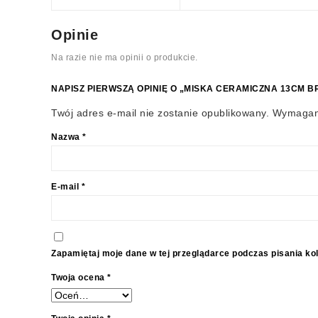
Opinie
Na razie nie ma opinii o produkcie.
NAPISZ PIERWSZĄ OPINIĘ O „MISKA CERAMICZNA 13CM B
Twój adres e-mail nie zostanie opublikowany.
Wymagan
Nazwa
*
E-mail
*
Zapamiętaj moje dane w tej przeglądarce podczas pisania ko
Twoja ocena
*