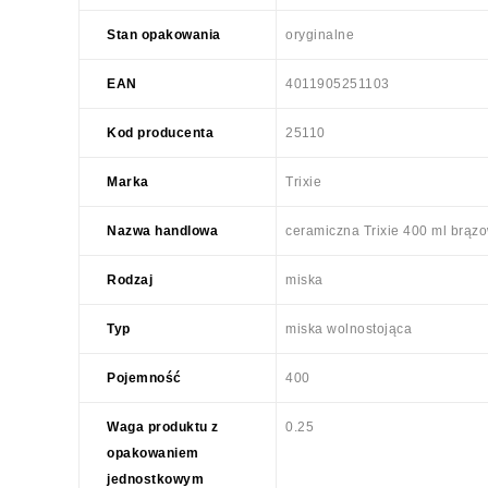
Stan opakowania
oryginalne
EAN
4011905251103
Kod producenta
25110
Marka
Trixie
Nazwa handlowa
ceramiczna Trixie 400 ml b
Rodzaj
miska
Typ
miska wolnostojąca
Pojemność
400
Waga produktu z
0.25
opakowaniem
jednostkowym