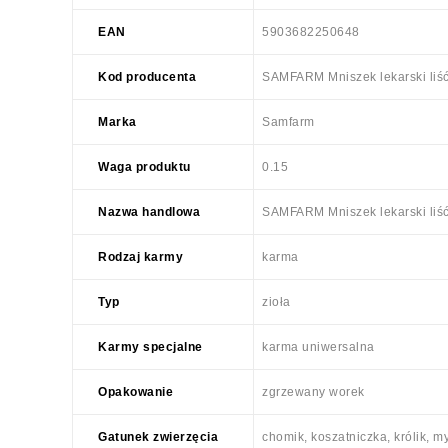
EAN
5903682250648
Kod producenta
SAMFARM Mniszek lekarski liść
Marka
Samfarm
Waga produktu
0.15
Nazwa handlowa
SAMFARM Mniszek lekarski liść 1
Rodzaj karmy
karma
Typ
zioła
Karmy specjalne
karma uniwersalna
Opakowanie
zgrzewany worek
Gatunek zwierzęcia
chomik, koszatniczka, królik, 