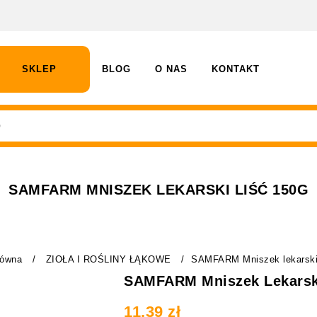
SKLEP
BLOG
O NAS
KONTAKT
SAMFARM MNISZEK LEKARSKI LIŚĆ 150G
łówna
/
ZIOŁA I ROŚLINY ŁĄKOWE
/
SAMFARM Mniszek lekarski 
SAMFARM Mniszek Lekarski
11.39
zł