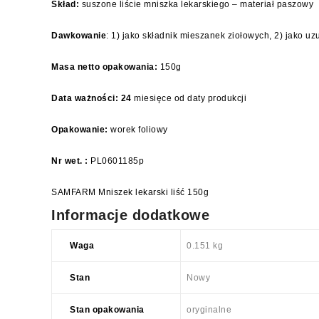
Skład:
suszone liście mniszka lekarskiego – materiał paszowy
Dawkowanie
: 1) jako składnik mieszanek ziołowych, 2) jako uz
Masa netto opakowania:
150g
Data ważności: 24
miesięce od daty produkcji
Opakowanie:
worek foliowy
Nr wet. :
PL0601185p
SAMFARM Mniszek lekarski liść 150g
Informacje dodatkowe
Waga
0.151 kg
Stan
Nowy
Stan opakowania
oryginalne