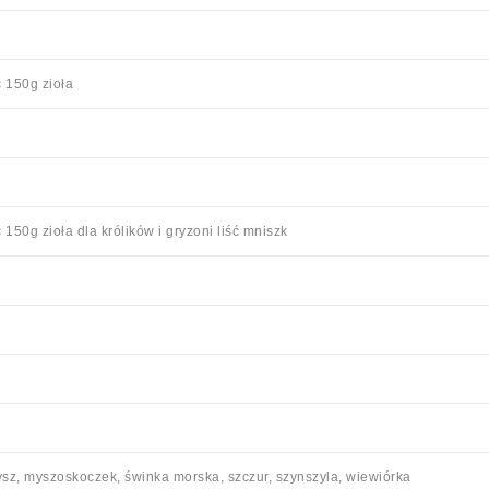
 150g zioła
50g zioła dla królików i gryzoni liść mniszk
mysz, myszoskoczek, świnka morska, szczur, szynszyla, wiewiórka