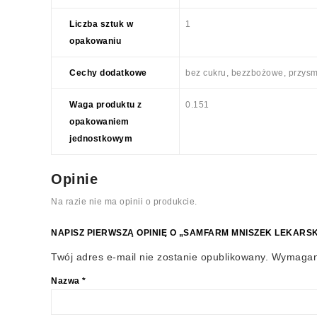
Liczba sztuk w
1
opakowaniu
Cechy dodatkowe
bez cukru, bezzbożowe, przysm
Waga produktu z
0.151
opakowaniem
jednostkowym
Opinie
Na razie nie ma opinii o produkcie.
NAPISZ PIERWSZĄ OPINIĘ O „SAMFARM MNISZEK LEKARSKI
Twój adres e-mail nie zostanie opublikowany.
Wymagan
Nazwa
*