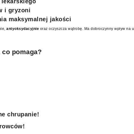
 lekarskiego
 i gryzoni
ia maksymalnej jakości
nie,
antyoksydacyjnie
oraz oczyszcza wątrobę. Ma dobroczynny wpływ na uk
na co pomaga?
e chrupanie!
urowców!