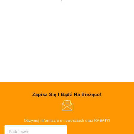
Zabawka Trixie Drewniany Walec Z
Dzwonkiem 5-7cm
9.41
zł
SZYBKI PODGLĄD
Zapisz Się I Bądź Na Bieżąco!
Otrzymuj informacje o nowościach oraz RABATY!