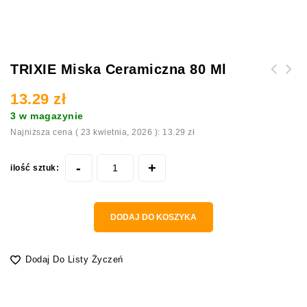
TRIXIE Miska Ceramiczna 80 Ml
Mieszanka warzyw liofilizowanych 100g
13.29
zł
FACTORYHERBS
3 w magazynie
Najniższa cena (
23 kwietnia, 2026
):
13.29
zł
ilość sztuk:
DODAJ DO KOSZYKA
Dodaj Do Listy Życzeń