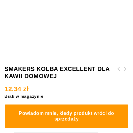
SMAKERS KOLBA EXCELLENT DLA
KAWII DOMOWEJ
Poidło dla gryzoni 250
ml,królik,świnka,chomik
12.34
zł
Brak w magazynie
Powiadom mnie, kiedy produkt wróci do
sprzedaży