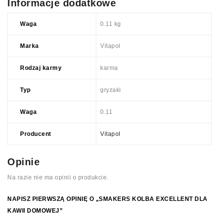
Informacje dodatkowe
Waga
0.11 kg
Marka
Vitapol
Rodzaj karmy
karma
Typ
gryzaki
Waga
0.11
Producent
Vitapol
Opinie
Na razie nie ma opinii o produkcie.
NAPISZ PIERWSZĄ OPINIĘ O „SMAKERS KOLBA EXCELLENT DLA
KAWII DOMOWEJ”