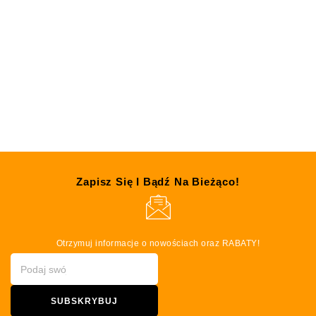
Loffki TRUSKAWKA LIOFILIZOWANA 20g
Alegia
13.29
zł
SZYBKI PODGLĄD
Zapisz Się I Bądź Na Bieżąco!
Otrzymuj informacje o nowościach oraz RABATY!