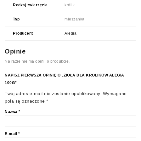
Rodzaj zwierzęcia
królik
Typ
mieszanka
Producent
Alegia
Opinie
Na razie nie ma opinii o produkcie.
NAPISZ PIERWSZĄ OPINIĘ O „ZIOŁA DLA KRÓLIKÓW ALEGIA
100G”
Twój adres e-mail nie zostanie opublikowany.
Wymagane
pola są oznaczone
*
Nazwa
*
E-mail
*