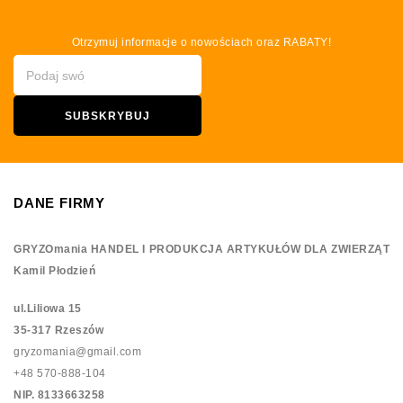
Otrzymuj informacje o nowościach oraz RABATY!
DANE FIRMY
GRYZOmania HANDEL I PRODUKCJA ARTYKUŁÓW DLA ZWIERZĄT
Kamil Płodzień
ul.Liliowa 15
35-317 Rzeszów
gryzomania@gmail.com
+48 570-888-104
NIP. 8133663258