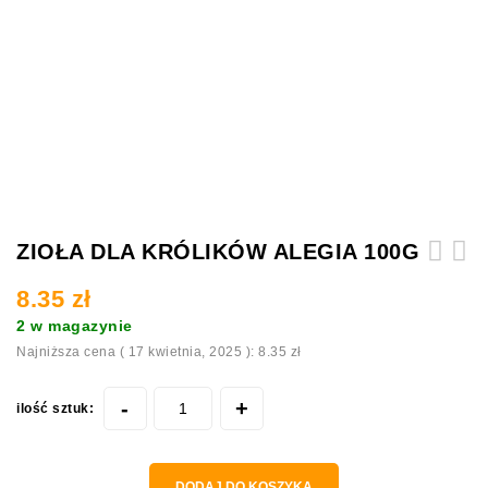
ZIOŁA DLA KRÓLIKÓW ALEGIA 100G
Alegia GROSZEK gnieciony dla gryzoni
Alegia GROSZEK gnieciony dla gryzoni
8.35
zł
królików 300g
królików 130g
2 w magazynie
Najniższa cena (
17 kwietnia, 2025
):
8.35
zł
ilość sztuk:
DODAJ DO KOSZYKA