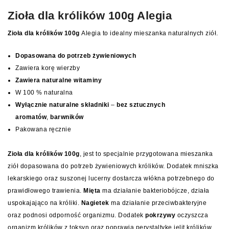
Zioła dla królików 100g Alegia
Zioła dla królików 100g
Alegia to idealny mieszanka naturalnych ziół.
Dopasowana do potrzeb żywieniowych
Zawiera korę wierzby
Zawiera naturalne witaminy
W 100 % naturalna
Wyłącznie naturalne składniki
–
bez sztucznych
aromatów
,
barwników
Pakowana ręcznie
Zioła dla królików 100g
, jest to specjalnie przygotowana mieszanka
ziół dopasowana do potrzeb żywieniowych królików. Dodatek mniszka
lekarskiego oraz suszonej lucerny dostarcza włókna potrzebnego do
prawidłowego trawienia.
Mięta
ma działanie bakteriobójcze, działa
uspokajająco na króliki.
Nagietek
ma działanie przeciwbakteryjne
oraz podnosi odporność organizmu. Dodatek
pokrzywy
oczyszcza
organizm królików z toksyn oraz poprawia perystaltykę jelit królików.