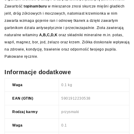
Zawartość
topinamburu
w mieszance znosi skurcze mięśni gładkich
jelit, dróg żółciowych i moczowych, natomiast krzemionka w nim
zawarta wzmaga gojenie ran i odnowę tkanek a dzięki zawartym
garbnikom działa antyseptycznie i przeciwzapalnie. Zioła zawierają
naturalne witaminy
A,B,C,D,K
oraz składniki mineralne m.in. potas,
wapń, magnez, bor, jod, żelazo oraz krzem. Ziółka doskonale wpływają
na zdrowie, kondycję, trawienie oraz odporność twojego pupila.
Pakowane ręcznie.
Informacje dodatkowe
Waga
0.1 kg
EAN (GTIN)
5901912230538
Rodzaj karmy
przysmaki
Waga
0.1