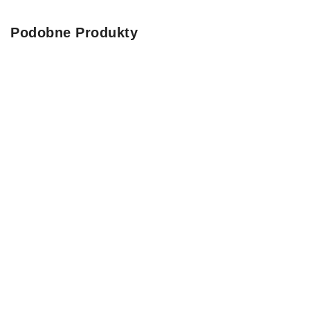
Podobne Produkty
ZIELE TOPINAMBURU 100g FactoryHerbs
Topinambur
9.49
zł
SZYBKI PODGLĄD